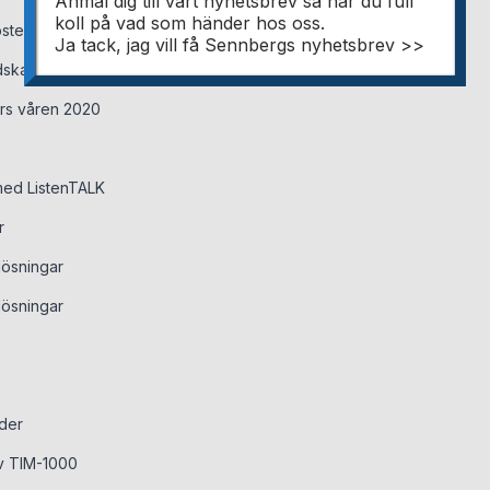
Anmäl dig till vårt nyhetsbrev så har du full
koll på vad som händer hos oss.
östen 2019
Ja tack, jag vill få Sennbergs nyhetsbrev >>
skar från Gig Gear
rs våren 2020
 med ListenTALK
r
lösningar
lösningar
der
 TIM-1000