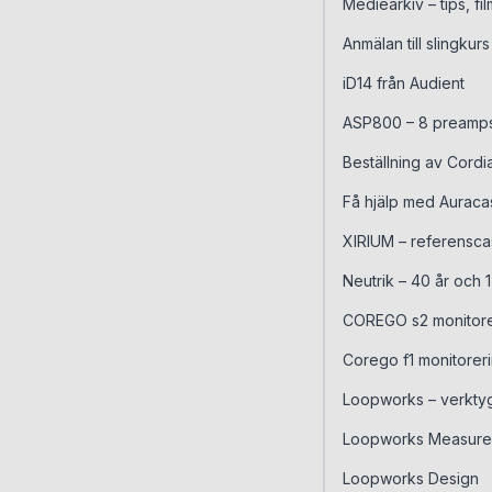
Mediearkiv – tips, f
Anmälan till slingkur
iD14 från Audient
ASP800 – 8 preamps
Beställning av Cordi
Få hjälp med Auracas
XIRIUM – referensc
Neutrik – 40 år och 1
COREGO s2 monitore
Corego f1 monitorer
Loopworks – verktyg
Loopworks Measure
Loopworks Design