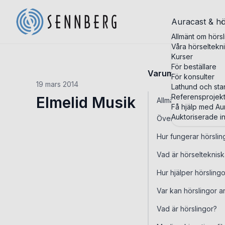
Auracast & hö
Allmänt om hörsl
Våra hörseltekn
Kurser
För beställare
Varumärken
För konsulter
19 mars 2014
Lathund och st
Referensprojek
Elmelid Musik
Allmänt om hörslingo
Få hjälp med Aur
Auktoriserade in
Översikt
Hur fungerar hörslin
Vad är hörselteknis
Hur hjälper hörsling
Var kan hörslingor 
Vad är hörslingor?