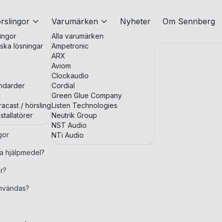
rslingor
Varumärken
Nyheter
Om Sennberg
ingor
Alla varumärken
iska lösningar
Ampetronic
ARX
Aviom
Clockaudio
andarder
Cordial
t
Green Glue Company
r
acast / hörslingor
Listen Technologies
stallatörer
Neutrik Group
NST Audio
gor
NTi Audio
ka hjälpmedel?
or?
användas?