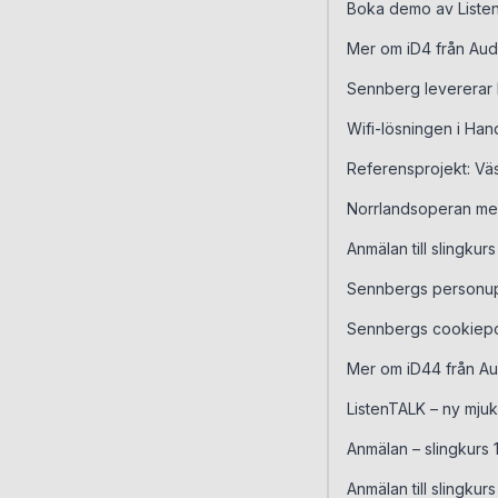
Boka demo av Liste
Mer om iD4 från Aud
Sennberg levererar h
Wifi-lösningen i Ha
Referensprojekt: Väs
Norrlandsoperan mer 
Anmälan till slingku
Sennbergs personup
Sennbergs cookiepo
Mer om iD44 från Au
ListenTALK – ny mju
Anmälan – slingkurs 11
Anmälan till slingkurs