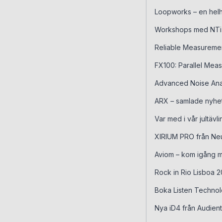
Loopworks – en helh
Workshops med NTi
Reliable Measuremen
FX100: Parallel Mea
Advanced Noise Anal
ARX – samlade nyhet
Var med i vår jultävl
XIRIUM PRO från Neu
Aviom – kom igång 
Rock in Rio Lisboa
Boka Listen Techno
Nya iD4 från Audien