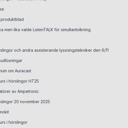
se
h produktblad
ka men lika valde ListenTALK för simultantolkning
örslingor och andra assisterande lyssningstekniker den 6/11
judlösningar
arium om Auracast
kurs i hörslingor HT25
latörer av Ampetronic
hörslingor 20 november 2025
mokit
urs i hörslingor