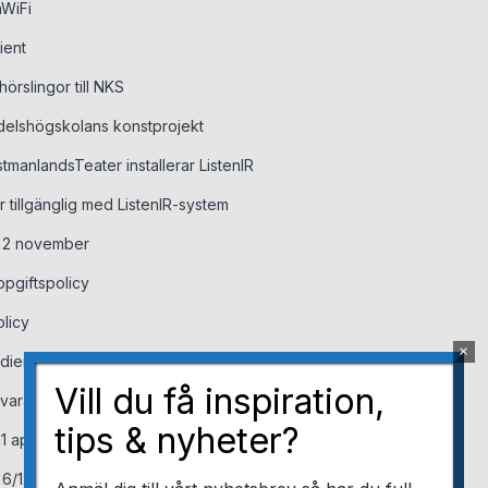
nWiFi
ient
örslingor till NKS
ndelshögskolans konstprojekt
tmanlandsTeater installerar ListenIR
tillgänglig med ListenIR-system
rs 2 november
pgiftspolicy
licy
×
dient
Vill du få inspiration,
kvara och firmware
tips & nyheter?
 april eller 23 maj
 6/12