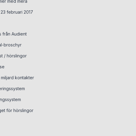
ilmer med mera
s 23 februari 2017
 från Audient
al-broschyr
t / hörslingor
ase
 miljard kontakter
ringssystem
ingssystem
et för hörslingor