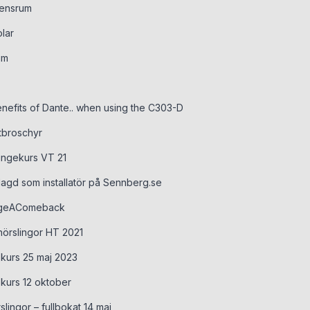
rensrum
lar
um
nefits of Dante.. when using the C303-D
tbroschyr
lingekurs VT 21
lagd som installatör på Sennberg.se
tageAComeback
 hörslingor HT 2021
gekurs 25 maj 2023
ekurs 12 oktober
rslingor – fullbokat 14 maj