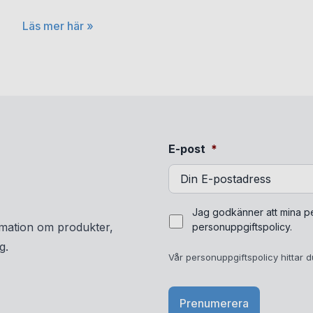
Läs mer här »
E-post
*
Vår
Jag godkänner att mina pe
personuppgiftspolicy
rmation om produkter,
personuppgiftspolicy.
hittar
g.
du
Vår personuppgiftspolicy hittar 
här.
*