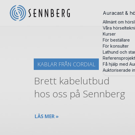
Auracast & hö
Allmänt om hörsl
Våra hörseltekn
Kurser
För beställare
För konsulter
Lathund och st
Referensprojek
KABLAR FRÅN CORDIAL
Få hjälp med Aur
Auktoriserade in
Brett kabelutbud
hos oss på Sennberg
LÄS MER »