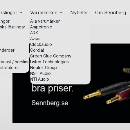
rslingor
Varumärken
Nyheter
Om Sennberg
ingor
Alla varumärken
iska lösningar
Ampetronic
ARX
Aviom
Clockaudio
andarder
Cordial
t
Green Glue Company
acast / hörslingor
Listen Technologies
stallatörer
Neutrik Group
NST Audio
NTi Audio