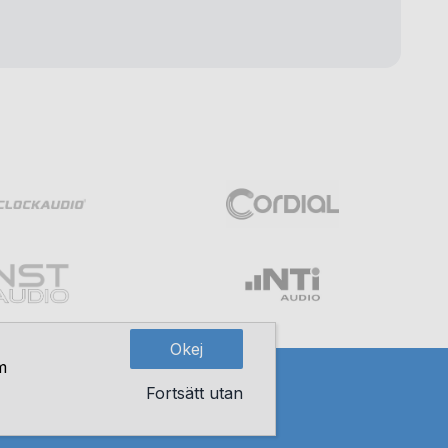
Okej
m
Fortsätt utan