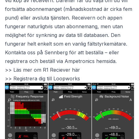
vid köp av receivern. Därefter får du välja om du vill
fortsätta abonnemanget (månadskostnad är cirka fem
pund) eller avsluta tjänsten. Receivern och appen
fungerar naturligtvis utan abonnemang, men utan
möjlighet för synkning av data till databasen. Den
fungerar helt enkelt som en vanlig fältstyrkemätare.
Kontakta oss på Sennberg för att beställa – eller
registrera och beställ via Ampetronics hemsida.
>> Läs mer om R1 Reciever här
>> Registrera dig till Loopworks