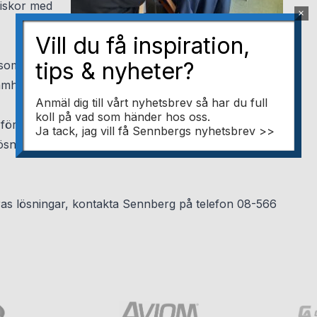
niskor med
×
Vill du få inspiration,
tips & nyheter?
som arrangerar aktiviteter och föreläser inom
samhället borde använda sig mycket mer av för
Anmäl dig till vårt nyhetsbrev så har du full
koll på vad som händer hos oss.
för tolkning, gruppkommunikation, guidade turer,
Ja tack, jag vill få Sennbergs nyhetsbrev >>
sningen är baserad på digital teknik och har tre
as lösningar, kontakta Sennberg på telefon 08-566