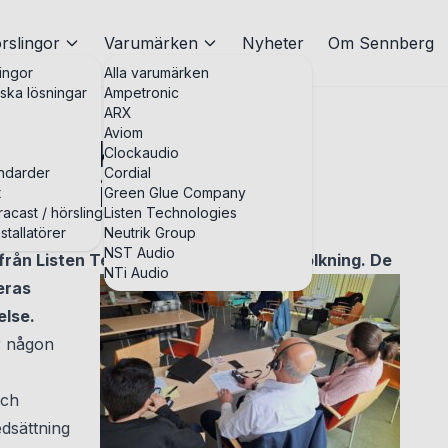
rslingor
Varumärken
Nyheter
Om Sennberg
ingor
Alla varumärken
iska lösningar
Ampetronic
ARX
Aviom
men lika valde
Clockaudio
andarder
Cordial
ntolkning
t
Green Glue Company
acast / hörslingor
Listen Technologies
stallatörer
Neutrik Group
NST Audio
från Listen Technologies för simultantolkning. De
NTi Audio
eras
else.
r någon
och
edsättning