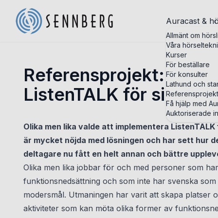
Auracast & hö
Allmänt om hörsl
Våra hörseltekn
Kurser
För beställare
Referensprojekt: Olika 
För konsulter
Lathund och st
ListenTALK för simulta
Referensprojek
Få hjälp med Aur
Auktoriserade in
Olika men lika valde att implementera ListenTALK 
är mycket nöjda med lösningen och har sett hur d
deltagare nu fått en helt annan och bättre upplev
Olika men lika jobbar för och med personer som ha
funktionsnedsättning och som inte har svenska som
modersmål. Utmaningen har varit att skapa platser 
aktiviteter som kan möta olika former av funktionsn