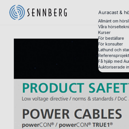
Auracast & hö
Allmänt om hörsl
Våra hörseltekn
Kurser
För beställare
För konsulter
Lathund och st
Referensprojek
Få hjälp med Aur
Auktoriserade in