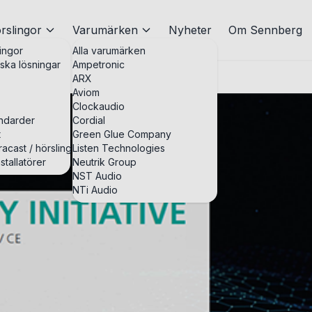
rslingor
Varumärken
Nyheter
Om Sennberg
ingor
Alla varumärken
iska lösningar
Ampetronic
ARX
Aviom
Clockaudio
andarder
Cordial
t
Green Glue Company
acast / hörslingor
Listen Technologies
stallatörer
Neutrik Group
NST Audio
NTi Audio