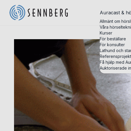
Auracast & hö
Allmänt om hörsl
Våra hörseltekn
Kurser
För beställare
För konsulter
Lathund och st
Referensprojek
Få hjälp med Aur
Auktoriserade in