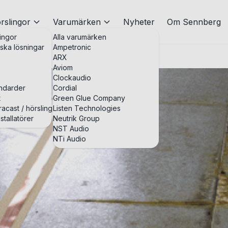
rslingor
Varumärken
Nyheter
Om Sennberg
ingor
Alla varumärken
iska lösningar
Ampetronic
ARX
Aviom
Clockaudio
andarder
Cordial
t
Green Glue Company
acast / hörslingor
Listen Technologies
stallatörer
Neutrik Group
NST Audio
NTi Audio