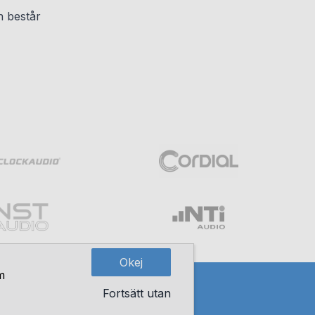
en består
Okej
m
Fortsätt utan