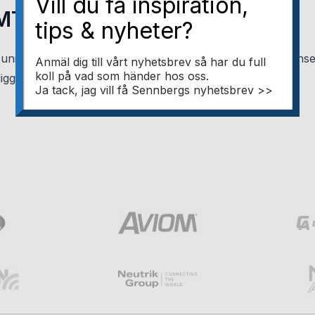
Vill du få inspiration,
MTP 16 & 48
tips & nyheter?
in unika och väletablerade opticalCON MTP®-serie och lans
Anmäl dig till vårt nyhetsbrev så har du full
koll på vad som händer hos oss.
ggör högre datakapacitet och förbättrar ytterligare
Ja tack, jag vill få Sennbergs nyhetsbrev >>