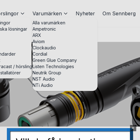
rslingor
Varumärken
Nyheter
Om Sennberg
ingor
Alla varumärken
iska lösningar
Ampetronic
ARX
Aviom
Clockaudio
andarder
Cordial
t
Green Glue Company
acast / hörslingor
Listen Technologies
stallatörer
Neutrik Group
NST Audio
NTi Audio
×