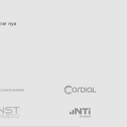
erar nya