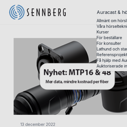
Auracast & hö
Allmänt om hörsl
Våra hörseltekn
Kurser
För beställare
För konsulter
Lathund och st
Referensprojek
Få hjälp med Aur
Auktoriserade in
13 december 2022