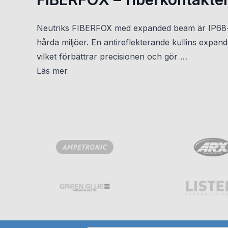
Neutriks FIBERFOX med expanded beam är IP68-klass
hårda miljöer. En antireflekterande kullins expand
vilket förbättrar precisionen och gör …
Läs mer