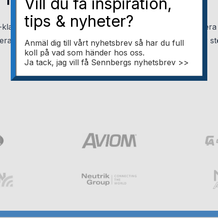
Vill du få inspiration,
tips & nyheter?
ad och tillverkad enligt militärstandard för att fungera i 
erar den optiska ljusstrålen så att den blir många gånger s
Anmäl dig till vårt nyhetsbrev så har du full
koll på vad som händer hos oss.
Ja tack, jag vill få Sennbergs nyhetsbrev >>