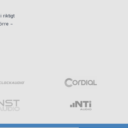
riktigt
törre −