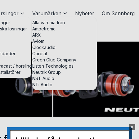
rslingor
Varumärken
Nyheter
Om Sennberg
ingor
Alla varumärken
iska lösningar
Ampetronic
ARX
Aviom
Clockaudio
andarder
Cordial
t
Green Glue Company
acast / hörslingor
Listen Technologies
stallatörer
Neutrik Group
NST Audio
NTi Audio
×
ör riktigt tuffa miljöer