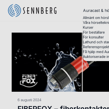
Auracast & hö
Allmänt om hörsl
Våra hörseltekn
Kurser
För beställare
För konsulter
Lathund och st
Referensprojek
Få hjälp med Aur
Auktoriserade in
6 augusti 2024
FIBERFOX – fiberkontakter f