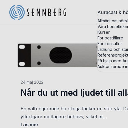
Auracast & hö
Allmänt om hörsl
Våra hörseltekn
Kurser
För beställare
För konsulter
Lathund och st
Referensprojek
Få hjälp med Aur
Auktoriserade in
24 maj 2022
Når du ut med ljudet till al
En välfungerande hörslinga täcker en stor yta. Du 
ytterligare mottagare behövs, vilket är…
Läs mer