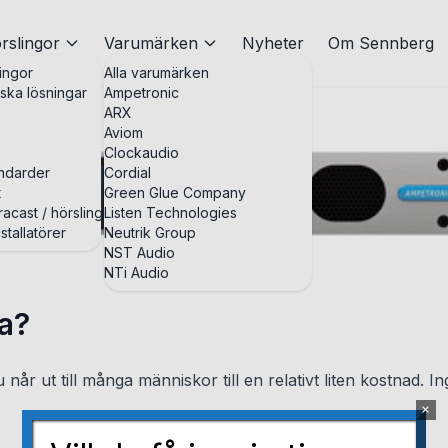
rslingor
Varumärken
Nyheter
Om Sennberg
ingor
Alla varumärken
iska lösningar
Ampetronic
ARX
Aviom
Clockaudio
andarder
Cordial
t
Green Glue Company
acast / hörslingor
Listen Technologies
stallatörer
Neutrik Group
NST Audio
NTi Audio
la?
når ut till många människor till en relativt liten kostnad. I
×